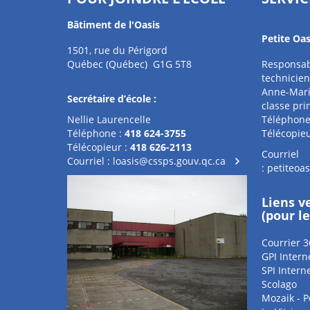
Bâtiment de l'Oasis
Petite Oas
1501, rue du Périgord
Québec (Québec) G1G 5T8
Responsab
technicien
Anne-Mari
Secrétaire d’école :
classe pri
Nellie Laurencelle
Téléphone
Téléphone :
418 624-3755
Télécopieu
Télécopieur :
418 626-2113
Courriel
Courriel :
loasis@cssps.gouv.qc.ca
:
petiteoa
Liens v
(pour l
Courrier 3
GPI Intern
SPI Intern
Scolago
Mozaik - P