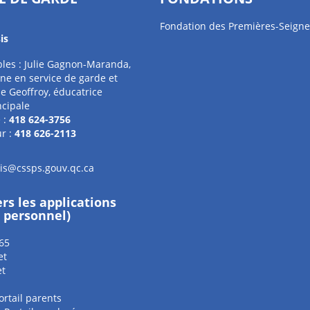
Fondation des Premières-Seigne
is
les : Julie Gagnon-Maranda,
ne en service de garde et
e Geoffroy, éducatrice
ncipale
 :
418 624-3756
r :
418 626-2113
sis@cssps.gouv.qc.ca
ers les applications
e personnel)
65
et
et
ortail parents