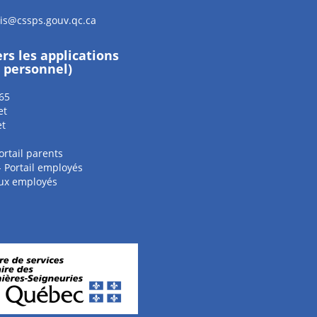
sis@cssps.gouv.qc.ca
ers les applications
e personnel)
65
et
et
ortail parents
 - Portail employés
aux employés