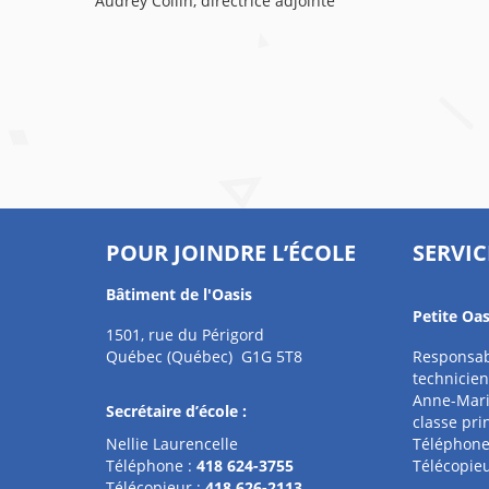
Audrey Collin, directrice adjointe
POUR JOINDRE L’ÉCOLE
SERVIC
Bâtiment de l'Oasis
Petite Oas
1501, rue du Périgord
Québec (Québec) G1G 5T8
Responsab
technicien
Anne-Mari
Secrétaire d’école :
classe pri
Nellie Laurencelle
Téléphone
Téléphone :
418 624-3755
Télécopieu
Télécopieur :
418 626-2113