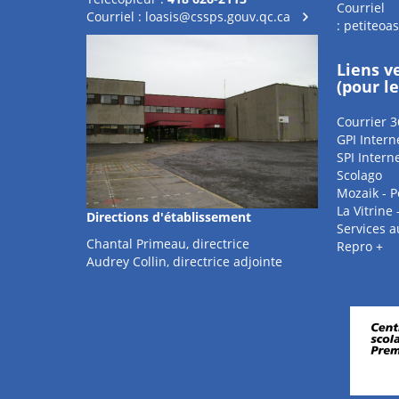
Courriel
Courriel :
loasis@cssps.gouv.qc.ca
:
petiteoa
Liens v
(pour l
Courrier 3
GPI Intern
SPI Intern
Scolago
Mozaik - P
La Vitrine
Directions d'établissement
Services 
Chantal Primeau, directrice
Repro +
Audrey Collin, directrice adjointe