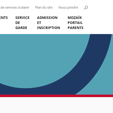
de services scolaire
Plan du site
Nous joindre
ENTS
SERVICE
ADMISSION
MOZAÏK
DE
ET
PORTAIL
GARDE
INSCRIPTION
PARENTS