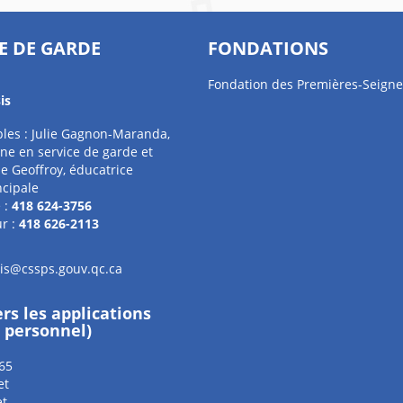
E DE GARDE
FONDATIONS
Fondation des Premières-Seigne
is
les : Julie Gagnon-Maranda,
ne en service de garde et
e Geoffroy, éducatrice
ncipale
 :
418 624-3756
r :
418 626-2113
sis@cssps.gouv.qc.ca
ers les applications
e personnel)
65
et
et