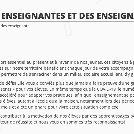
 ENSEIGNANTES ET DES ENSEIG
 des enseignants
 essentiel au présent et à l’avenir de nos jeunes, ces citoyens à p
es sur notre territoire bénéficient chaque jour de votre accompag
ermettre de s’enraciner dans un milieu scolaire accueillant, d’y gr
e défis! Elle vous a conviés plus que jamais à faire preuve d’une 
sents » pour vos élèves. En même temps que la COVID-19, le numéri
ccéléré pour adapter vos pratiques, afin que l’enseignement se pou
 élèves, autant à l’école qu’à la maison, notamment lors des pério
 mois et a été un phare pour vivre cette situation complexe.
contribuer à la motivation de nos élèves par des apprentissages por
teur de réussite et nous vous en sommes très reconnaissants!