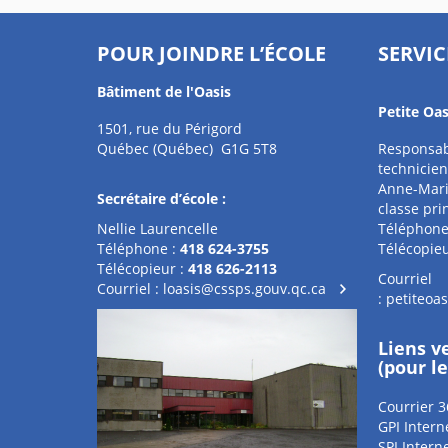
POUR JOINDRE L’ÉCOLE
SERVIC
Bâtiment de l'Oasis
Petite Oas
1501, rue du Périgord
Québec (Québec) G1G 5T8
Responsab
technicien
Anne-Mari
Secrétaire d’école :
classe pri
Nellie Laurencelle
Téléphone
Téléphone :
418 624-3755
Télécopieu
Télécopieur :
418 626-2113
Courriel
Courriel :
loasis@cssps.gouv.qc.ca
:
petiteoa
Liens v
(pour l
Courrier 3
GPI Intern
SPI Intern