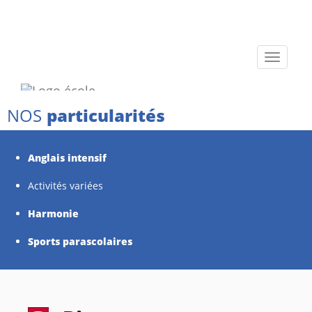
Toggle
navigati
NOS
particularités
Anglais intensif
Activités variées
Harmonie
Sports parascolaires