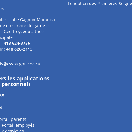
Fondation des Premières-Seigne
is
les : Julie Gagnon-Maranda,
ne en service de garde et
e Geoffroy, éducatrice
ncipale
 :
418 624-3756
r :
418 626-2113
sis@cssps.gouv.qc.ca
ers les applications
e personnel)
65
et
et
ortail parents
 - Portail employés
aux employés