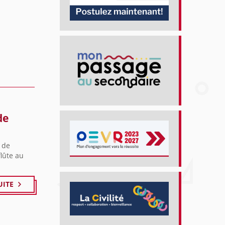
de
e de
flûte au
UITE