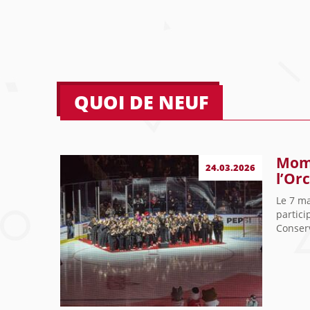
QUOI DE NEUF
Mome
24.03.2026
l’Or
Le 7 ma
partici
Conser