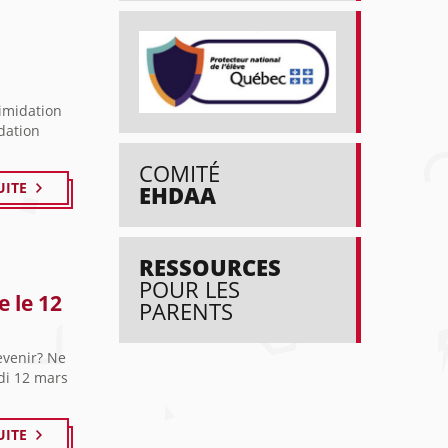
timidation
idation
COMITÉ
UITE
EHDAA
RESSOURCES
POUR LES
e le 12
PARENTS
evenir? Ne
di 12 mars
UITE