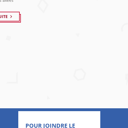
es axées
UITE
POUR JOINDRE LE