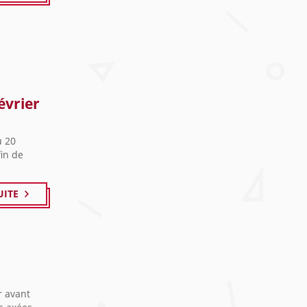
évrier
u 20
fin de
UITE
r avant