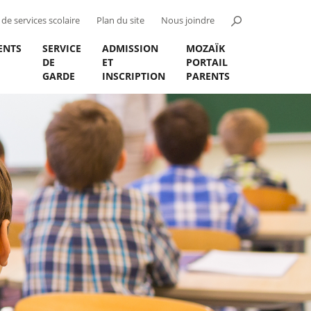
de services scolaire
Plan du site
Nous joindre
ENTS
SERVICE
ADMISSION
MOZAÏK
DE
ET
PORTAIL
GARDE
INSCRIPTION
PARENTS