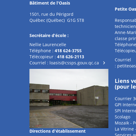
Bâtiment de l'Oasis
Petite Oas
1501, rue du Périgord
Québec (Québec) G1G 5T8
Responsab
technicien
Anne-Mari
Secrétaire d’école :
classe pri
Nellie Laurencelle
Téléphone
Téléphone :
418 624-3755
Télécopieu
Télécopieur :
418 626-2113
Courriel
Courriel :
loasis@cssps.gouv.qc.ca
:
petiteoa
Liens v
(pour l
Courrier 3
GPI Intern
SPI Intern
Scolago
Mozaik - P
La Vitrine
Directions d'établissement
Services 