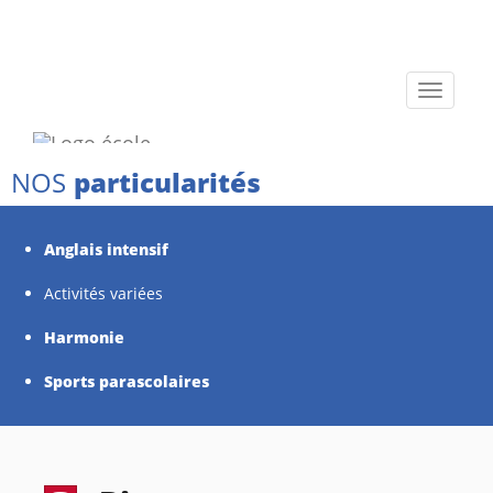
Toggle
navigati
NOS
particularités
Anglais intensif
Activités variées
Harmonie
Sports parascolaires